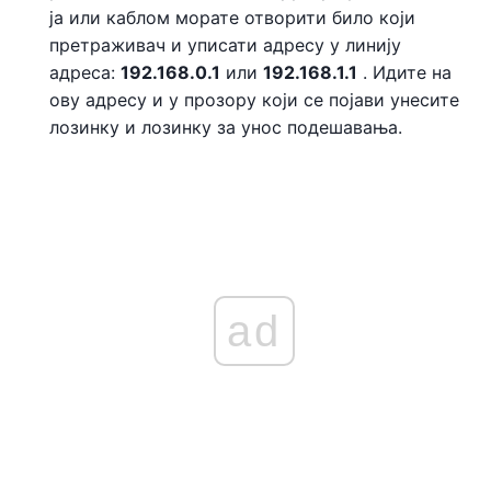
ја или каблом морате отворити било који
претраживач и уписати адресу у линију
адреса:
192.168.0.1
или
192.168.1.1
. Идите на
ову адресу и у прозору који се појави унесите
лозинку и лозинку за унос подешавања.
ad