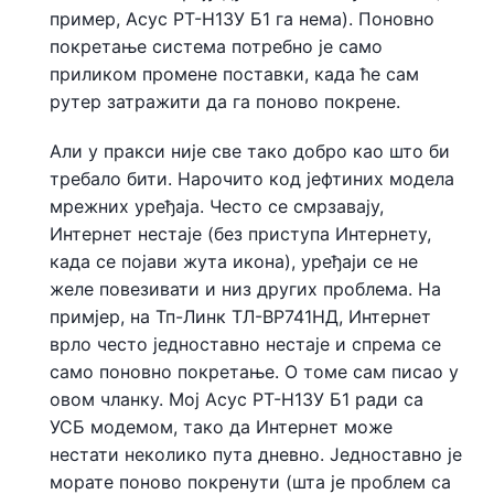
пример, Асус РТ-Н13У Б1 га нема). Поновно
покретање система потребно је само
приликом промене поставки, када ће сам
рутер затражити да га поново покрене.
Али у пракси није све тако добро као што би
требало бити. Нарочито код јефтиних модела
мрежних уређаја. Често се смрзавају,
Интернет нестаје (без приступа Интернету,
када се појави жута икона), уређаји се не
желе повезивати и низ других проблема. На
примјер, на Тп-Линк ТЛ-ВР741НД, Интернет
врло често једноставно нестаје и спрема се
само поновно покретање. О томе сам писао у
овом чланку. Мој Асус РТ-Н13У Б1 ради са
УСБ модемом, тако да Интернет може
нестати неколико пута дневно. Једноставно је
морате поново покренути (шта је проблем са