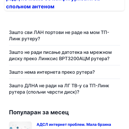
спољном антеном
Зашто сви ЛАН портови не раде на мом ТП-
Линк рутеру?
Зашто не ради писање датотека на мрежном
диску преко Линксис ВРТ3200АЦМ рутера?
Зашто нема интернета преко рутера?
Зашто ДЛНА не ради на ЛГ ТВ-у са ТП-Линк
рутера (спољни чврсти диск)?
Популаран за месец
АДСЛ интернет проблем. Мала брзина