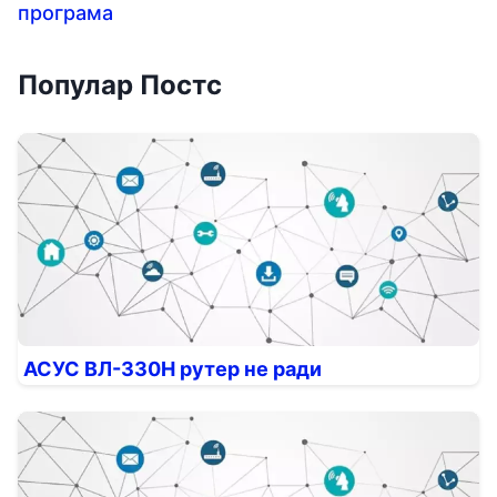
програма
Популар Постс
АСУС ВЛ-330Н рутер не ради