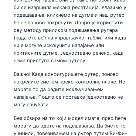
би се извршила мекана ресетација. Улазимо у
подешавања, кликнемо на дугме и наш рутер
ће се поново покренути. Добро је користити
ову методу приликом подешавања рутера
(када сте већ на управљачкој табли) или када
није могуће искључити напајање или
притисните дугме. Једноставно речено, када
нема приступа самом рутеру.
Важно! Када конфигуришете рутер, поново
покрените систем преко контролне плоче. Не
морате то да радите искључивањем
напајања. Пошто се поставке једноставно не
могу сачувати.
Без обзира на то који модел имате, прво ћете
морати да одете на подешавања. Да бисте то
учинили, повезивањем на рутер путем Ви-Фи-