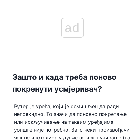
ad
Зашто и када треба поново
покренути усмјеривач?
Рутер је уређај који је осмишљен да ради
непрекидно. То значи да поновно покретање
или искључивање на таквим уређајима
уопште није потребно. Зато неки произвођачи
чак не инсталирају дугме за искључивање (на