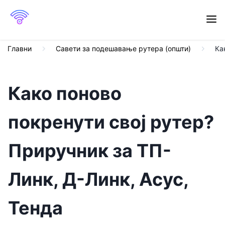
Главни
Савети за подешавање рутера (општи)
Ка
Како поново
покренути свој рутер?
Приручник за ТП-
Линк, Д-Линк, Асус,
Тенда