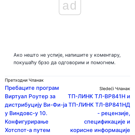
ad
Ако нешто не успије, напишите у коментару,
покушаћу брзо да одговорим и помогнем.
Претходни Чланак
Пребаците програм
Sledeći Чланак
Виртуал Роутер за
ТП-ЛИНК ТЛ-ВР841Н и
дистрибуцију Ви-Фи-ја
ТП-ЛИНК ТЛ-ВР841НД
у Виндовс-у 10.
- рецензије,
Конфигурирање
спецификације и
Хотспот-а путем
корисне информације