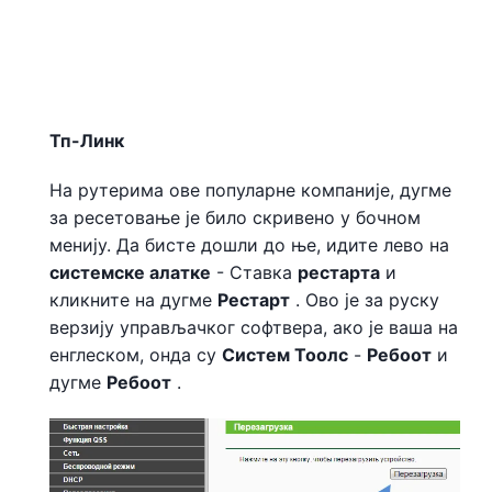
Тп-Линк
На рутерима ове популарне компаније, дугме
за ресетовање је било скривено у бочном
менију. Да бисте дошли до ње, идите лево на
системске алатке
- Ставка
рестарта
и
кликните на дугме
Рестарт
. Ово је за руску
верзију управљачког софтвера, ако је ваша на
енглеском, онда су
Систем Тоолс
-
Ребоот
и
дугме
Ребоот
.