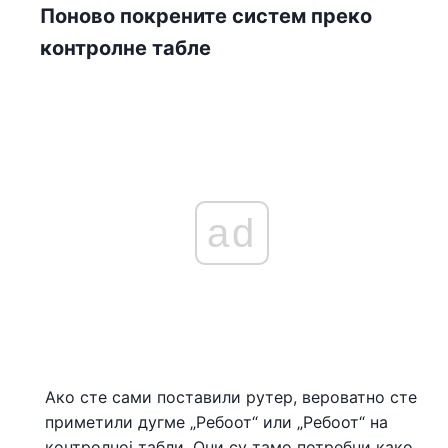
Поново покрените систем преко
контролне табле
ad
Ако сте сами поставили рутер, вероватно сте
приметили дугме „Ребоот“ или „Ребоот“ на
контролној табли. Они су тамо потребни како