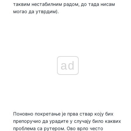
таквим нестабилним радом, до тада нисам
могао да утврдим).
ad
Поновно покретање је прва ствар коју бих
препоручио да урадите у случају било каквих
проблема са рутером. Ово врло често