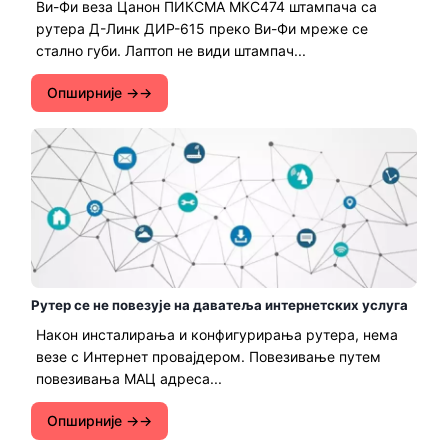
Ви-Фи веза Цанон ПИКСМА МКС474 штампача са
рутера Д-Линк ДИР-615 преко Ви-Фи мреже се
стално губи. Лаптоп не види штампач...
Опширније →
Рутер се не повезује на даватеља интернетских услуга
Након инсталирања и конфигурирања рутера, нема
везе с Интернет провајдером. Повезивање путем
повезивања МАЦ адреса...
Опширније →