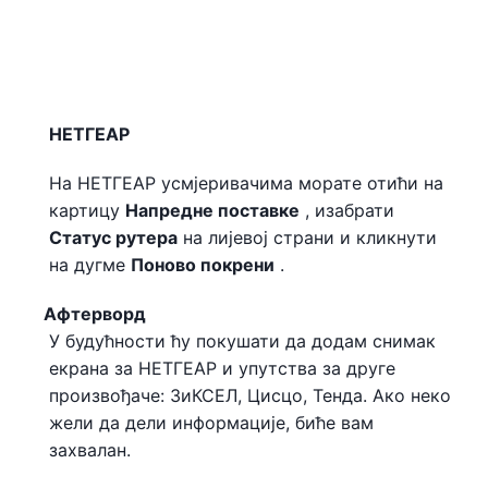
НЕТГЕАР
На НЕТГЕАР усмјеривачима морате отићи на
картицу
Напредне поставке
, изабрати
Статус рутера
на лијевој страни и кликнути
на дугме
Поново покрени
.
Афтерворд
У будућности ћу покушати да додам снимак
екрана за НЕТГЕАР и упутства за друге
произвођаче: ЗиКСЕЛ, Цисцо, Тенда. Ако неко
жели да дели информације, биће вам
захвалан.