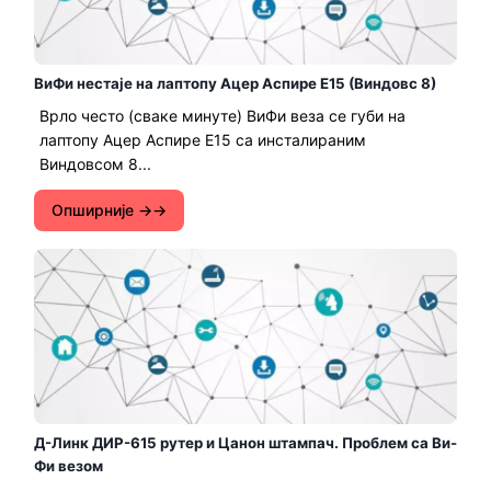
ВиФи нестаје на лаптопу Ацер Аспире Е15 (Виндовс 8)
Врло често (сваке минуте) ВиФи веза се губи на
лаптопу Ацер Аспире Е15 са инсталираним
Виндовсом 8...
Опширније →
Д-Линк ДИР-615 рутер и Цанон штампач. Проблем са Ви-
Фи везом