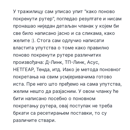
У тражилицу сам уписао упит "како поново
покренути рутер", погледао резултате и нисам
пронашао ниједан детаљан чланак у којем би
све било написано јасно и са сликама, како
желите :). Стога сам одлучио написати
властита упутства о томе како правилно
поново покренути рутере различитих
произвођача: Д-Линк, ТП-Линк, Асус,
НЕТГЕАР, Тенда, итд. Иако је метода поновног
покретања на свим усмјеривачима готово
иста. Пре него што пређемо на сама упутства,
желим нешто да разјасним. У овом чланку ће
бити написано посебно о поновном
покретању рутера, овај поступак не треба
бркати са ресетирањем поставки, то су
различите ствари.