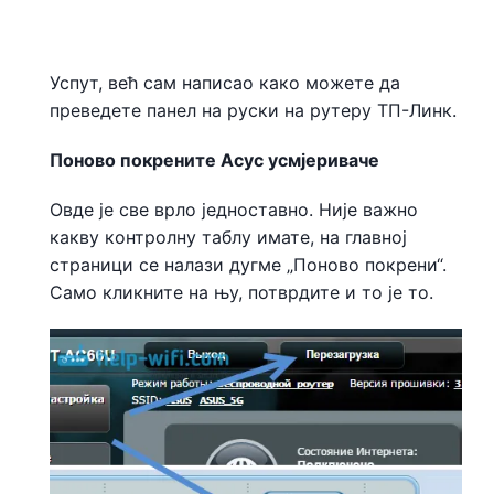
Успут, већ сам написао како можете да
преведете панел на руски на рутеру ТП-Линк.
Поново покрените Асус усмјериваче
Овде је све врло једноставно. Није важно
какву контролну таблу имате, на главној
страници се налази дугме „Поново покрени“.
Само кликните на њу, потврдите и то је то.