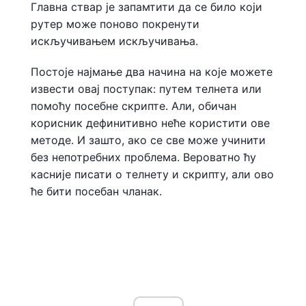
Главна ствар је запамтити да се било који
рутер може поново покренути
искључивањем искључивања.
Постоје најмање два начина на које можете
извести овај поступак: путем телнета или
помоћу посебне скрипте. Али, обичан
корисник дефинитивно неће користити ове
методе. И зашто, ако се све може учинити
без непотребних проблема. Вероватно ћу
касније писати о телнету и скрипту, али ово
ће бити посебан чланак.