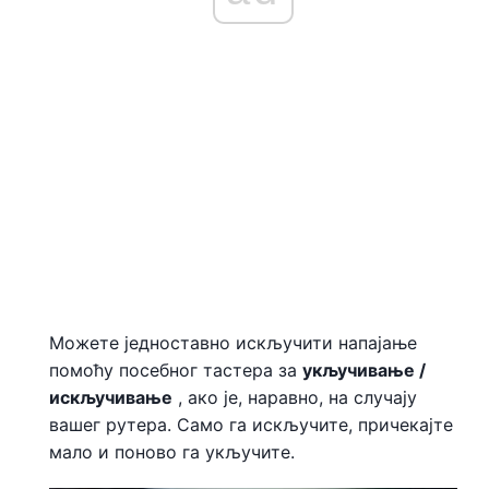
Можете једноставно искључити напајање
помоћу посебног тастера за
укључивање /
искључивање
, ако је, наравно, на случају
вашег рутера. Само га искључите, причекајте
мало и поново га укључите.