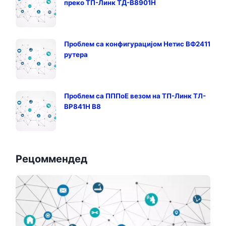
преко ТП-Линк ТД-В8901Н
Проблем са конфигурацијом Нетис ВФ2411
рутера
Проблем са ПППоЕ везом на ТП-Линк ТЛ-
ВР841Н В8
Рецоммендед