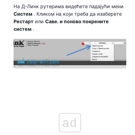
На Д-Линк рутерима видећете падајући мени
Систем
. Кликом на који треба да изаберете
Рестарт
или
Саве. и поново покрените
систем
.
ad