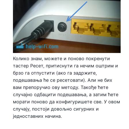
Колико знам, можете и поново покренути
тастер Ресет, притиснути га нечим оштрим и
брзо га отпустити (ако га задржите,
подешавања ће се ресетовати). Али не бих
вам препоручио ову методу. Такође ћете
случајно одбацити подешавања, а затим ћете
морати поново да конфигуришете све. У овом
случају, постоји довољно сигурних и
једноставних начина.