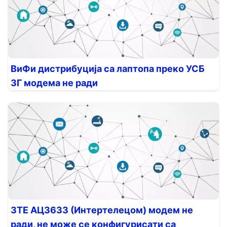
ВиФи дистрибуција са лаптопа преко УСБ
3Г модема не ради
ЗТЕ АЦ3633 (Интертелецом) модем не
ради, не може се конфигурисати са