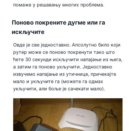
помаже у решавању многих проблема.
Поново покрените дугме или га
искључите
Овде је све једноставно. Апсолутно било који
рутер може се поново покренути тако што
ћете 30 секунди искључити напајање из њега,
а затим га поново укључити. Једноставно
извучемо напајање из утичнице, причекајте
мало и укључите га (можете га одмах
укључити, али боље је сачекати мало).