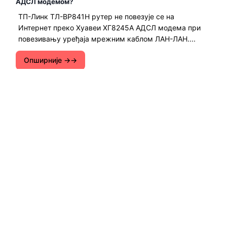
АДСЛ модемом?
ТП-Линк ТЛ-ВР841Н рутер не повезује се на
Интернет преко Хуавеи ХГ8245А АДСЛ модема при
повезивању уређаја мрежним каблом ЛАН-ЛАН....
Опширније →
Упутства за подешавање Ви-Фи рутера.