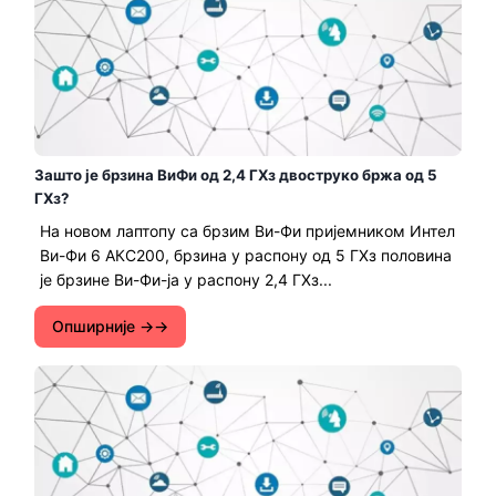
Зашто је брзина ВиФи од 2,4 ГХз двоструко бржа од 5
ГХз?
На новом лаптопу са брзим Ви-Фи пријемником Интел
Ви-Фи 6 АКС200, брзина у распону од 5 ГХз половина
је брзине Ви-Фи-ја у распону 2,4 ГХз...
Опширније →