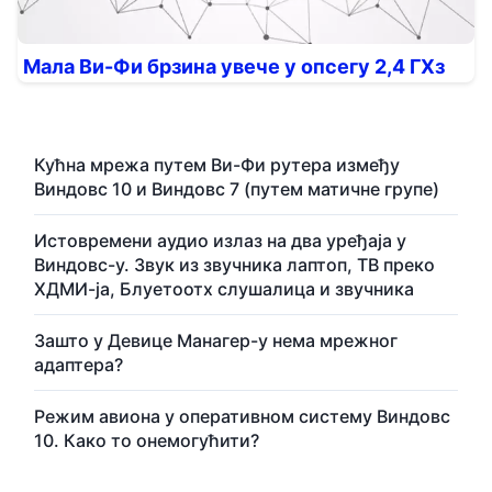
Мала Ви-Фи брзина увече у опсегу 2,4 ГХз
Кућна мрежа путем Ви-Фи рутера између
Виндовс 10 и Виндовс 7 (путем матичне групе)
Истовремени аудио излаз на два уређаја у
Виндовс-у. Звук из звучника лаптоп, ТВ преко
ХДМИ-ја, Блуетоотх слушалица и звучника
Зашто у Девице Манагер-у нема мрежног
адаптера?
Режим авиона у оперативном систему Виндовс
10. Како то онемогућити?