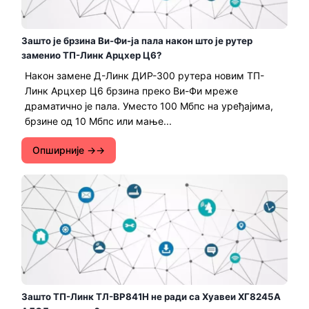
Зашто је брзина Ви-Фи-ја пала након што је рутер
заменио ТП-Линк Арцхер Ц6?
Након замене Д-Линк ДИР-300 рутера новим ТП-
Линк Арцхер Ц6 брзина преко Ви-Фи мреже
драматично је пала. Уместо 100 Мбпс на уређајима,
брзине од 10 Мбпс или мање...
Опширније →
Зашто ТП-Линк ТЛ-ВР841Н не ради са Хуавеи ХГ8245А