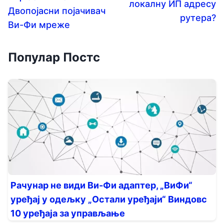
локалну ИП адресу
Двопојасни појачивач
рутера?
Ви-Фи мреже
Популар Постс
Рачунар не види Ви-Фи адаптер, „ВиФи“
уређај у одељку „Остали уређаји“ Виндовс
10 уређаја за управљање