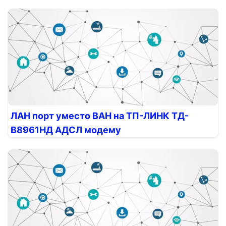
ЛАН порт уместо ВАН на ТП-ЛИНК ТД-
В8961НД АДСЛ модему