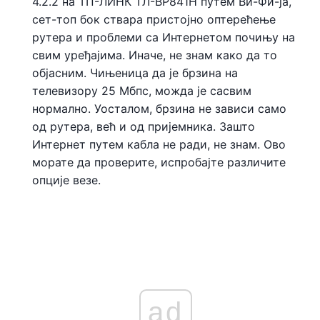
4.2.2 на ТП-ЛИНК ТЛ-ВР841Н путем Ви-Фи-ја,
сет-топ бок ствара пристојно оптерећење
рутера и проблеми са Интернетом почињу на
свим уређајима. Иначе, не знам како да то
објасним. Чињеница да је брзина на
телевизору 25 Мбпс, можда је сасвим
нормално. Уосталом, брзина не зависи само
од рутера, већ и од пријемника. Зашто
Интернет путем кабла не ради, не знам. Ово
морате да проверите, испробајте различите
опције везе.
ad