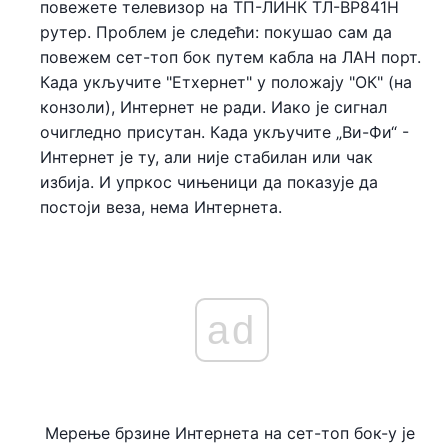
повежете телевизор на ТП-ЛИНК ТЛ-ВР841Н
рутер. Проблем је следећи: покушао сам да
повежем сет-топ бок путем кабла на ЛАН порт.
Када укључите "Етхернет" у положају "ОК" (на
конзоли), Интернет не ради. Иако је сигнал
очигледно присутан. Када укључите „Ви-Фи“ -
Интернет је ту, али није стабилан или чак
избија. И упркос чињеници да показује да
постоји веза, нема Интернета.
ad
Мерење брзине Интернета на сет-топ бок-у је