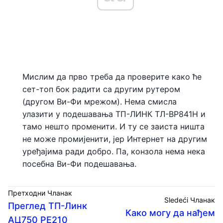
Мислим да прво треба да проверите како ће
сет-топ бок радити са другим рутером
(другом Ви-Фи мрежом). Нема смисла
улазити у подешавања ТП-ЛИНК ТЛ-ВР841Н и
тамо нешто променити. И ту се заиста ништа
не може промијенити, јер Интернет на другим
уређајима ради добро. Па, конзола нема нека
посебна Ви-Фи подешавања.
Претходни Чланак
Sledeći Чланак
Преглед ТП-Линк
Како могу да нађем
АЦ750 РЕ210