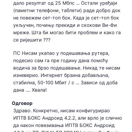
дало резултат од 25 Мбпс ... Остали уређаји
(паметни телефони, таблети) раде добро док
не повежем сет-топ бок. Када је сет-топ бок
укључен, почињу прекиди и скокови Ви-Фи
мреже. Шта би могао бити проблем и како га
се ријешити ???
ПС Нисам укапао у подешавања рутера,
подесио сам га пре годину дана помоћу
водича за брзо подешавање. Никад те нисам
изневерио. Интернет брзина добављача,
стабилна, 50-100 Мбит / с ... Зависи од доба
дана .... Хвала!
Одговор
Здраво. Конкретно, нисам конфигурирао
ИПТВ БОКС Андроид 4.2.2, али врло је слично
да након повезивања ИПТВ БОКС Андроид