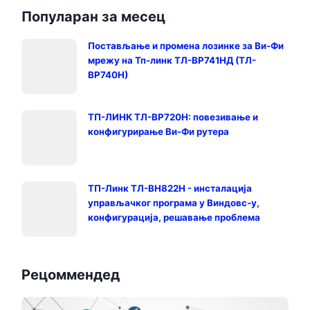
Популаран за месец
Постављање и промена лозинке за Ви-Фи
мрежу на Тп-линк ТЛ-ВР741НД (ТЛ-
ВР740Н)
ТП-ЛИНК ТЛ-ВР720Н: повезивање и
конфигурирање Ви-Фи рутера
ТП-Линк ТЛ-ВН822Н - инсталација
управљачког програма у Виндовс-у,
конфигурација, решавање проблема
Рецоммендед