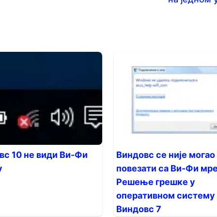
вс 10 не види Ви-Фи
Виндовс се није могао
у
повезати са Ви-Фи мр
Решење грешке у
оперативном систему
Виндовс 7