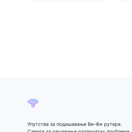
Упутства за подешавање Ви-Фи рутера.
Савети за решавање различитих проблема