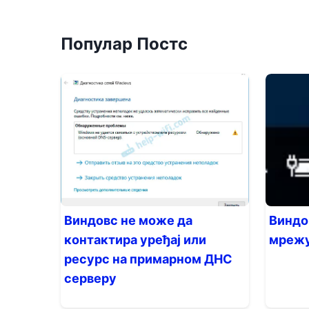
Популар Постс
Виндовс не може да
Виндо
контактира уређај или
мреж
ресурс на примарном ДНС
серверу