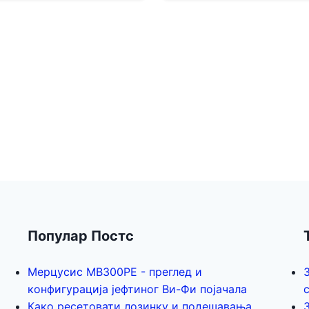
Популар Постс
Мерцусис МВ300РЕ - преглед и
конфигурација јефтиног Ви-Фи појачала
Како ресетовати лозинку и подешавања