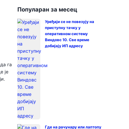
Популаран за месец
Уређаји се не повезују на
приступну тачку у
оперативном систему
Виндовс 10. Све време
добијају ИП адресу
да га
е је
и.
Где на рачунару или лаптопу