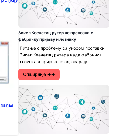
Зикел Кеенетиц рутер не препознаје
фабричку пријаву и лозинку
Питање о проблему са уносом поставки
Зикел Кеенетиц рутера када фабричка
лозинка и пријава не одговарају...
Опширније →
ежом.