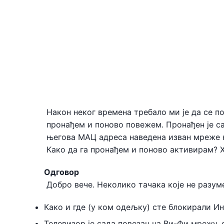
Након неког времена требало ми је да се по
пронађем и поново повежем. Пронађен је с
његова МАЦ адреса наведена изван мреже кл
Како да га пронађем и поново активирам? Х
Одговор
Добро вече. Неколико тачака које не разум
Како и где (у ком одељку) сте блокирали И
Телевизор је сада повезан на Ви-Фи мрежу,