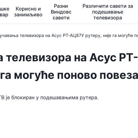
Разни
Различити савети за
ешке
Корисно и
Виндовс
подешавање
квар
занимљиво
савети
телевизора
чавања телевизора на Асус РТ-АЦ87У рутеру, није га могуће п
 телевизора на Асус РТ
 га могуће поново повез
ТВ је блокиран у подешавањима рутера.