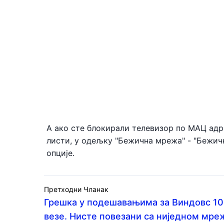
А ако сте блокирали телевизор по МАЦ адре
листи, у одељку "Бежична мрежа" - "Бежич
опције.
Претходни Чланак
Грешка у подешавањима за Виндовс 10
везе. Нисте повезани са ниједном мре