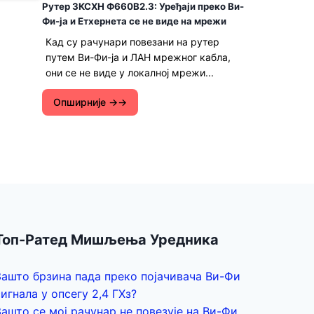
Рутер ЗКСХН Ф660В2.3: Уређаји преко Ви-
Фи-ја и Етхернета се не виде на мрежи
Кад су рачунари повезани на рутер
путем Ви-Фи-ја и ЛАН мрежног кабла,
они се не виде у локалној мрежи...
Опширније →
Топ-Ратед Мишљења Уредника
Зашто брзина пада преко појачивача Ви-Фи
сигнала у опсегу 2,4 ГХз?
Зашто се мој рачунар не повезује на Ви-Фи