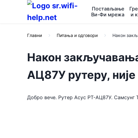
Постављање
Гр
Ви-Фи мрежа
и 
Главни
Питања и одговори
Након закљу
Након закључавања
АЦ87У рутеру, није
Добро вече. Рутер Асус РТ-АЦ87У. Самсунг 