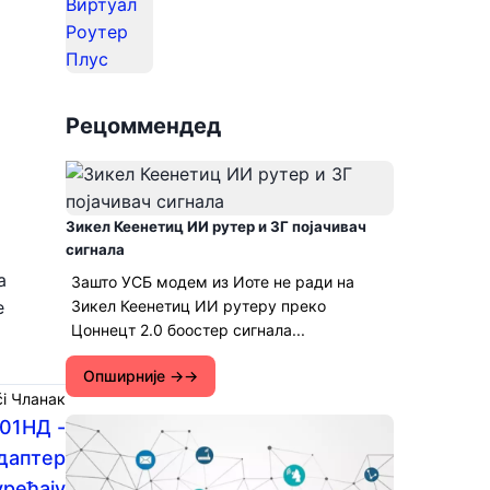
Рецоммендед
Зикел Кеенетиц ИИ рутер и 3Г појачивач
сигнала
а
Зашто УСБ модем из Иоте не ради на
е
Зикел Кеенетиц ИИ рутеру преко
Цоннецт 2.0 боостер сигнала...
Опширније →
ći Чланак
НД ​​-
адаптер
уређају