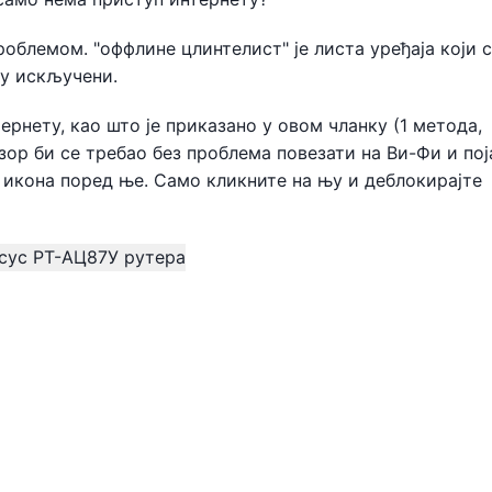
облемом. "оффлине цлинтелист" је листа уређаја који 
су искључени.
рнету, као што је приказано у овом чланку (1 метода,
ор би се требао без проблема повезати на Ви-Фи и пој
 икона поред ње. Само кликните на њу и деблокирајте