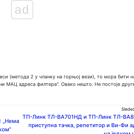
ad
си (метода 2 у чланку на горњој вези), то мора бити н
ни МАЦ адреса филтера". Овако нешто. Не постоје друг
Slede
ТП-Линк ТЛ-ВА701НД и ТП-Линк ТЛ-ВА801
: „Нема
приступна тачка, репетитор и Ви-Фи 
жом“
на једном 