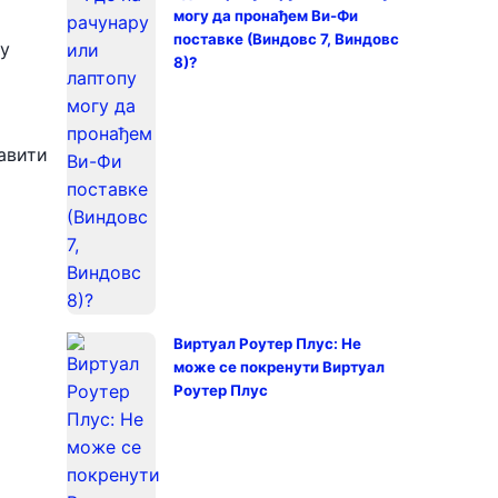
могу да пронађем Ви-Фи
поставке (Виндовс 7, Виндовс
су
8)?
авити
Виртуал Роутер Плус: Не
може се покренути Виртуал
Роутер Плус