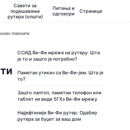
Савети за
Питања и
подешавање
Странице
одговори
рутера (општи)
оново повезати
-
ССИД Ви-Фи мреже на рутеру. Шта
је то и зашто је потребно?
ати
Паметан утикач са Ви-Фи-јем. Шта је
то?
Зашто лаптоп, паметни телефон или
таблет не види 5ГХз Ви-Фи мрежу
Најјефтинији Ви-Фи рутер. Одабир
рутера за буџет за ваш дом