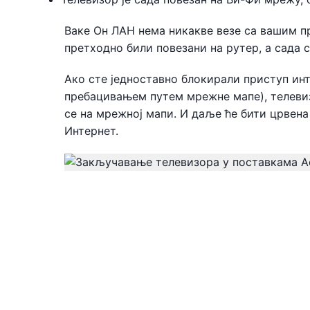
Ваке Он ЛАН нема никакве везе са вашим пр
претходно били повезани на рутер, а сада 
Ако сте једноставно блокирали приступ инте
пребацивањем путем мрежне мапе), телевиз
се на мрежној мапи. И даље ће бити црвена
Интернет.