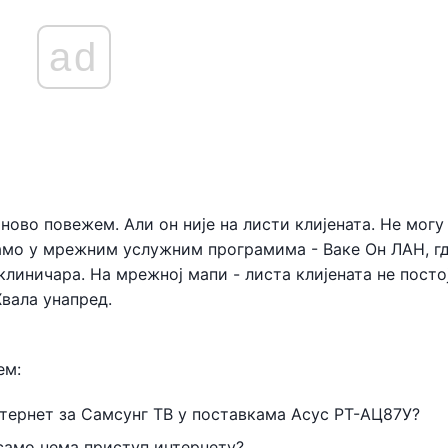
ad
ново повежем. Али он није на листи клијената. Не могу 
амо у мрежним услужним програмима - Ваке Он ЛАН, гд
иничара. На мрежној мапи - листа клијената не постој
вала унапред.
ем:
нтернет за Самсунг ТВ у поставкама Асус РТ-АЦ87У?
 само нема приступ интернету?