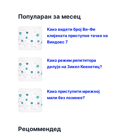
Популаран за месец
Како видети број Ви-Фи
клијената приступне тачке на
Виндовс 7
Како режим репетитора
делује на Зикел Кеенетиц?
Како приступити мрежној
мапи без лозинке?
Рецоммендед