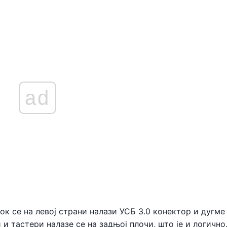
ad
ок се на левој страни налази УСБ 3.0 конектор и дугме
 тастери налазе се на задњој плочи, што је и логично