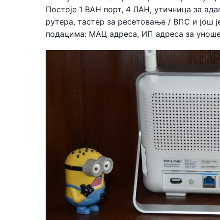
Постоје 1 ВАН порт, 4 ЛАН, утичница за ад
рутера, тастер за ресетовање / ВПС и још је
подацима: МАЦ адреса, ИП адреса за уноше