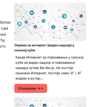
абилне
 сам
ање
 ћу
Опрема за интернет (видео надзор) у
што
сеоској кући
Какав Интернет за повезивање у сеоској
кући за видео надзор и повезивање
камера путем Ви-Фи-ја. Не постоји
ожичени Интернет, постоје само 3Г / 4Г
модем и рутер...
Опширније →