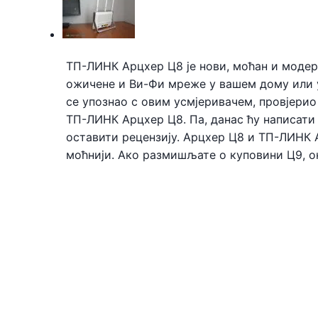
ТП-ЛИНК Арцхер Ц8 је нови, моћан и модера
ожичене и Ви-Фи мреже у вашем дому или у
се упознао с овим усмјеривачем, провјери
ТП-ЛИНК Арцхер Ц8. Па, данас ћу написати 
оставити рецензију. Арцхер Ц8 и ТП-ЛИНК 
моћнији. Ако размишљате о куповини Ц9, он