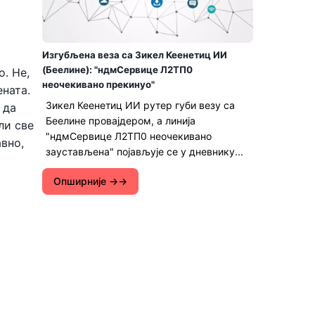
Изгубљена веза са Зикел Кеенетиц ИИ
(Беелине): "ндмСервице Л2ТП0
о. Не,
неочекивано прекинуо"
ената.
Зикел Кеенетиц ИИ рутер губи везу са
 да
Беелине провајдером, а линија
ли све
"ндмСервице Л2ТП0 неочекивано
авно,
заустављена" појављује се у дневнику...
Опширније →