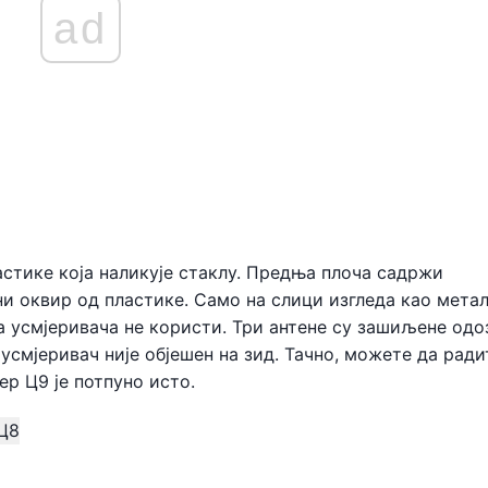
ad
ластике која наликује стаклу. Предња плоча садржи
ни оквир од пластике. Само на слици изгледа као метал
ма усмјеривача не користи. Три антене су зашиљене одо
усмјеривач није објешен на зид. Тачно, можете да ради
ер Ц9 је потпуно исто.