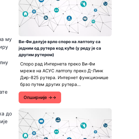
на му
Ви-Фи делује врло споро на лаптопу са
биру
једним од рутера код куће (у реду је са
другим рутером)
лну
Споро рад Интернета преко Ви-Фи
мреже на АСУС лаптопу преко Д-Линк
Дир-825 рутера. Интернет функционише
брзо путем других рутера...
ате
Опширније →
ка до
ије