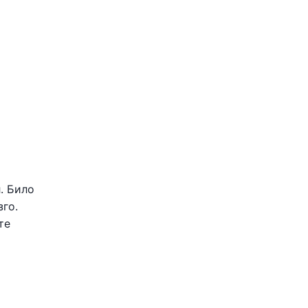
. Било
зго.
те