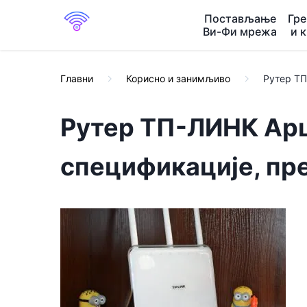
Постављање
Гр
Ви-Фи мрежа
и 
Главни
Корисно и занимљиво
Рутер ТП
Рутер ТП-ЛИНК Арц
спецификације, пр