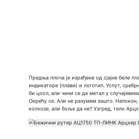
Предња плоча је израђена од сјајне беле п
индикаторе (плави) и логотип. Успут, сребр
би цоол, али чини се да метал у случајеви
Окрећу се. Али не разумем зашто. Напокон, 
колхозе, али боље да не? Узгред, тело Арцх