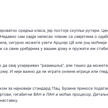
 вероватно средња класа, јер постоје скупљи рутери. Це
 Недавно сам овдје написао чланак са савјетима о ода
рјела, сигурно можете узети Арцхер Ц8 или још моћнији
и са свим уређајима у вашем дому и пружити им стаби
но да овај усмјеривач "размишља", али тешко да можете
ому. И није важно да ли играте онлине игрице или глед
ком за најновији стандард 11ац. Брзина преноса подата
портови, гигабитни ВАН и ЛАН и моћан процесор. Детаљн
наставку.