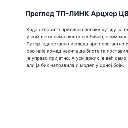
Преглед ТП-ЛИНК Арцхер Ц8
Када отворите прилично велику кутију са ов
у комплету нема ништа необично, осим мало
Рутер једноставно изгледа врло елегантно и
ово није комад накита да бисте га поставил
је управо пријатно. А усмјерник је већ сам
али ја бих направила и модел у црној боји.