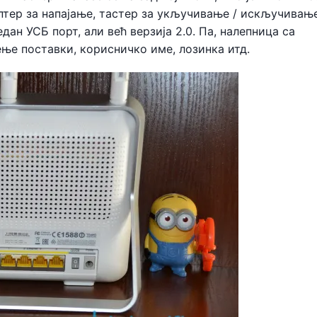
аптер за напајање, тастер за укључивање / искључивањ
дан УСБ порт, али већ верзија 2.0. Па, налепница са
ње поставки, корисничко име, лозинка итд.