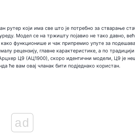
н рутер који има све што је потребно за стварање ст
реду. Модел се на тржишту појавио не тако давно, већ
о како функционише и чак припремио упуте за подешав
малу рецензију, главне карактеристике, а по традицији
Арцхер Ц9 (АЦ1900), скоро идентични модели, Ц9 је не
да ће вам овај чланак бити подједнако користан.
ad