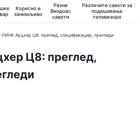
Разни
Различити савети за
ешке
Корисно и
Виндовс
подешавање
квар
занимљиво
савети
телевизора
-ЛИНК Арцхер Ц8: преглед, спецификације, прегледи
хер Ц8: преглед,
егледи