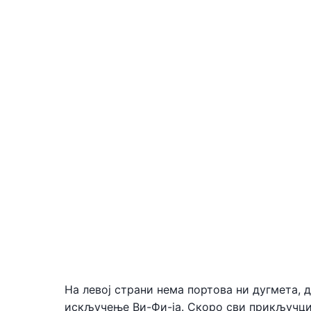
На левој страни нема портова ни дугмета, д
искључење Ви-Фи-ја. Скоро сви прикључци и