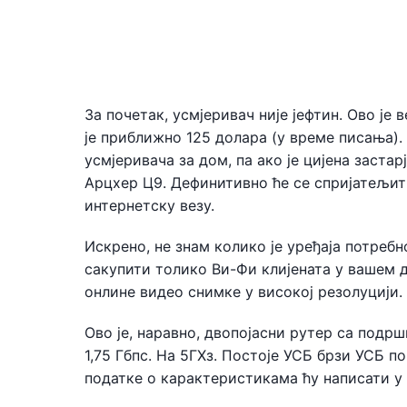
За почетак, усмјеривач није јефтин. Ово је
је приближно 125 долара (у време писања).
усмјеривача за дом, па ако је цијена заста
Арцхер Ц9. Дефинитивно ће се спријатељит
интернетску везу.
Искрено, не знам колико је уређаја потреб
сакупити толико Ви-Фи клијената у вашем д
онлине видео снимке у високој резолуцији.
Ово је, наравно, двопојасни рутер са подрш
1,75 Гбпс. На 5ГХз. Постоје УСБ брзи УСБ 
податке о карактеристикама ћу написати у 