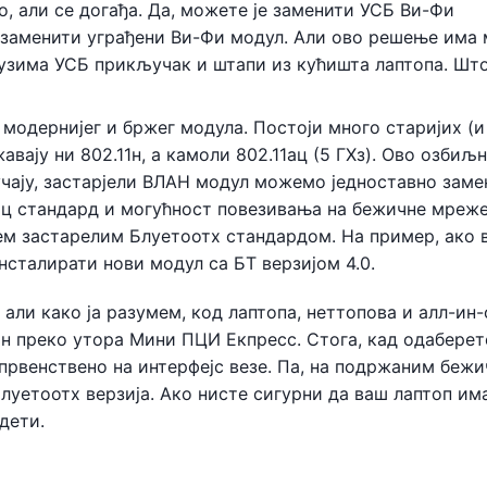
то, али се догађа. Да, можете је заменити УСБ Ви-Фи
о заменити уграђени Ви-Фи модул. Али ово решење има
узима УСБ прикључак и штапи из кућишта лаптопа. Што
 модернијег и бржег модула. Постоји много старијих (и
вају ни 802.11н, а камоли 802.11ац (5 ГХз). Ово озбиљ
учају, застарјели ВЛАН модул можемо једноставно заме
1ац стандард и могућност повезивања на бежичне мреже
ем застарелим Блуетоотх стандардом. На пример, ако 
нсталирати нови модул са БТ верзијом 4.0.
али како ја разумем, код лаптопа, неттопова и алл-ин-
ан преко утора Мини ПЦИ Екпресс. Стога, кад одаберет
 првенствено на интерфејс везе. Па, на подржаним беж
уетоотх верзија. Ако нисте сигурни да ваш лаптоп им
дети.