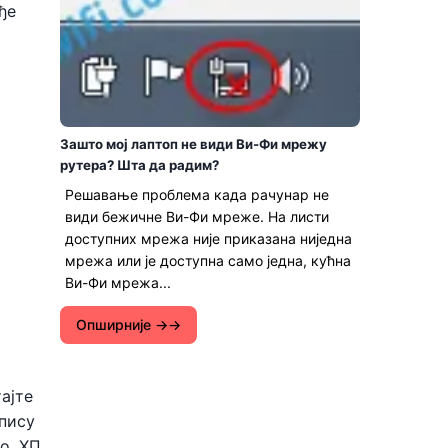
ђе
Зашто мој лаптоп не види Ви-Фи мрежу
рутера? Шта да радим?
Решавање проблема када рачунар не
види бежичне Ви-Фи мреже. На листи
доступних мрежа није приказана ниједна
мрежа или је доступна само једна, кућна
Ви-Фи мрежа...
Опширније →
ајте
опису
о, ХП,