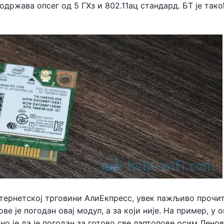
држава опсег од 5 ГХз и 802.11ац стандард. БТ је тако
нтернетској трговини АлиЕкпресс, увек пажљиво прочит
е је погодан овај модул, а за који није. На пример, у 
о је да је погодан за готово све лаптопове осим Ленов