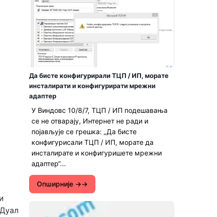
Да бисте конфигурирали ТЦП / ИП, морате
инсталирати и конфигурирати мрежни
адаптер
У Виндовс 10/8/7, ТЦП / ИП подешавања
се не отварају, Интернет не ради и
појављује се грешка: „Да бисте
конфигурисали ТЦП / ИП, морате да
инсталирате и конфигуришете мрежни
адаптер“...
Опширније →
и
 Дуал