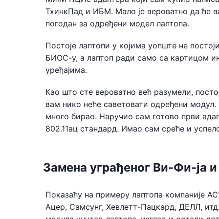
ТхинкПад и ИБМ. Мало је вероватно да ће 
погодан за одређени модел лаптопа.
Постоје лаптопи у којима уопште не постој
БИОС-у, а лаптоп ради само са картицом и
уређајима.
Као што сте вероватно већ разумели, посто
вам нико неће саветовати одређени модул. 
много бирао. Наручио сам готово први адапт
802.11ац стандард. Имао сам среће и успело
Замена уграђеног Ви-Фи-ја и
Показаћу на примеру лаптопа компаније АСУ
Ацер, Самсунг, Хевлетт-Пацкард, ДЕЛЛ, итд