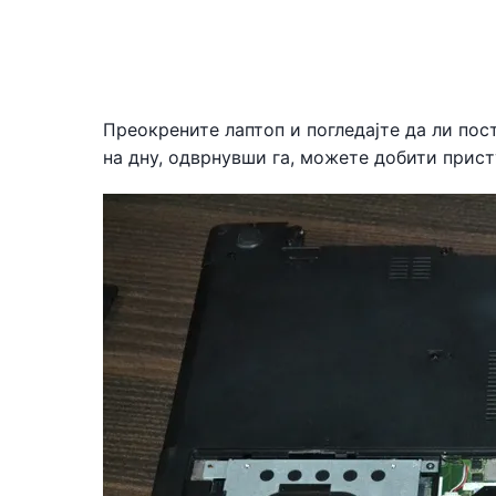
Преокрените лаптоп и погледајте да ли пос
на дну, одврнувши га, можете добити прист