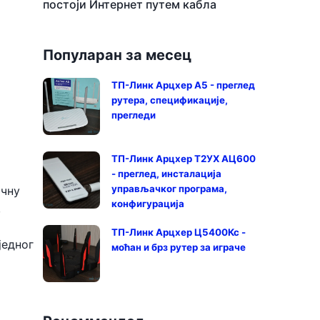
постоји Интернет путем кабла
Популаран за месец
ТП-Линк Арцхер А5 - преглед
рутера, спецификације,
прегледи
ТП-Линк Арцхер Т2УХ АЦ600
- преглед, инсталација
управљачког програма,
ичну
конфигурација
,
ТП-Линк Арцхер Ц5400Кс -
једног
моћан и брз рутер за играче