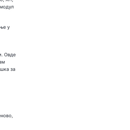
 модул
ње у
и. Овде
ам
ршка за
еново,