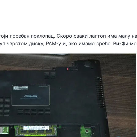
тоји посебан поклопац. Скоро сваки лаптоп има малу н
уп чврстом диску, РАМ-у и, ако имамо среће, Ви-Фи мо