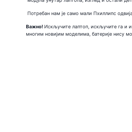
модула унутар лаптопа, изглед и остали де
Потребан нам је само мали Пхиллипс одвија
Важно!
Искључите лаптоп, искључите га и из
многим новијим моделима, батерије нису мо