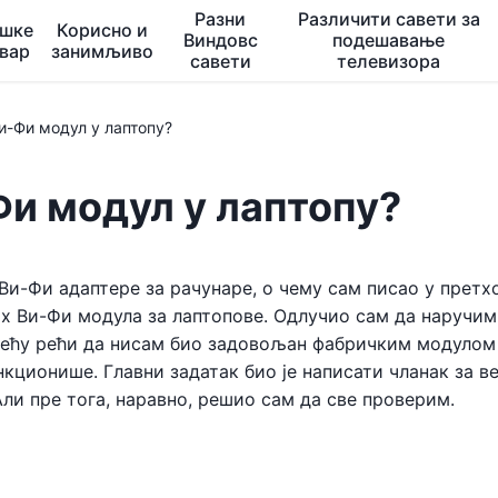
Разни
Различити савети за
ешке
Корисно и
Виндовс
подешавање
квар
занимљиво
савети
телевизора
и-Фи модул у лаптопу?
Фи модул у лаптопу?
Ви-Фи адаптере за рачунаре, о чему сам писао у прет
х Ви-Фи модула за лаптопове. Одлучио сам да наручим
 Нећу рећи да нисам био задовољан фабричким модулом
нкционише. Главни задатак био је написати чланак за в
Али пре тога, наравно, решио сам да све проверим.