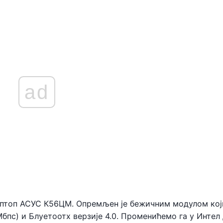
ad
лаптоп АСУС К56ЦМ. Опремљен је бежичним модулом кој
бпс) и Блуетоотх верзије 4.0. Променићемо га у Интел