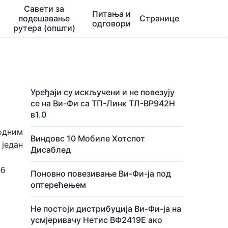
Савети за
Питања и
подешавање
Странице
одговори
рутера (општи)
Уређаји су искључени и не повезују
се на Ви-Фи са ТП-Линк ТЛ-ВР942Н
в1.0
ходним
Виндовс 10 Мобиле Хотспот
 један
Дисаблед
еб
Поновно повезивање Ви-Фи-ја под
оптерећењем
Не постоји дистрибуција Ви-Фи-ја на
усмјеривачу Нетис ВФ2419Е ако