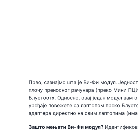
Прво, сазнајмо шта је Ви-Фи модул. Једност
плочу преносног рачунара (преко Мини ПЦИ 
Блуетоотх. Односно, овај један модул вам 
уређаје повежете са лаптопом преко Блуето
адаптера директно на свим лаптопима (има и
Зашто мењати Ви-Фи модул?
Идентификова