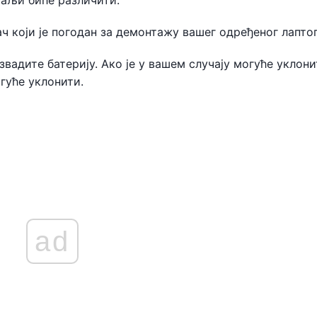
таљи биће различити.
ч који је погодан за демонтажу вашег одређеног лаптоп
вадите батерију. Ако је у вашем случају могуће уклони
гуће уклонити.
ad