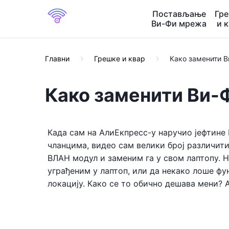
Постављање
Гр
Ви-Фи мрежа
и 
Главни
Грешке и квар
Како заменити В
Како заменити Ви-
Када сам на АлиЕкпресс-у наручио јефтине 
чланцима, видео сам велики број различити
ВЛАН модул и заменим га у свом лаптопу.
уграђеним у лаптоп, или да некако лоше фу
локацију. Како се то обично дешава мени? 