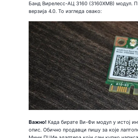
Банд Вирелесс-АЦ 3160 (3160ХМВ) модул. По
верзија 4.0. То изгледа овако:
Важно!
Када бирате Ви-Фи модул у истој и
опис. Обично продавци пишу за које лаптопов
Мини ПЦИе адаптера који сам купио написан