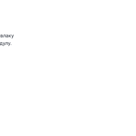
авлаку
дулу.