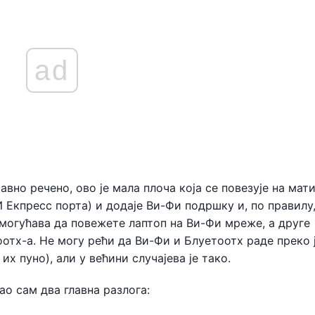
ad
авно речено, ово је мала плоча која се повезује на мат
Екпресс порта) и додаје Ви-Фи подршку и, по правилу
омогућава да повежете лаптоп на Ви-Фи мреже, а друге
отх-а. Не могу рећи да Ви-Фи и Блуетоотх раде преко 
х пуно), али у већини случајева је тако.
о сам два главна разлога: