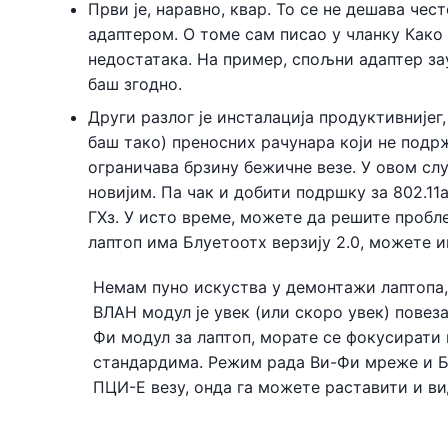
Први је, наравно, квар. То се не дешава чес
адаптером. О томе сам писао у чланку Как
недостатака. На пример, спољни адаптер за
баш згодно.
Други разлог је инсталација продуктивнијег,
баш тако) преносних рачунара који не подржа
ограничава брзину бежичне везе. У овом сл
новијим. Па чак и добити подршку за 802.1
ГХз. У исто време, можете да решите пробл
лаптоп има Блуетоотх верзију 2.0, можете и
Немам пуно искуства у демонтажи лаптопа, 
ВЛАН модул је увек (или скоро увек) повез
Фи модул за лаптоп, морате се фокусирати
стандардима. Режим рада Ви-Фи мреже и Бл
ПЦИ-Е везу, онда га можете раставити и ви