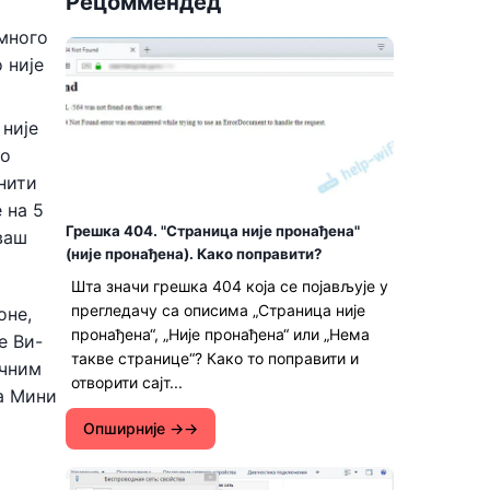
Рецоммендед
 много
 није
 није
но
нити
 на 5
Грешка 404. "Страница није пронађена"
ваш
(није пронађена). Како поправити?
Шта значи грешка 404 која се појављује у
прегледачу са описима „Страница није
оне,
пронађена“, „Није пронађена“ или „Нема
е Ви-
такве странице“? Како то поправити и
ичним
отворити сајт...
а Мини
Опширније →