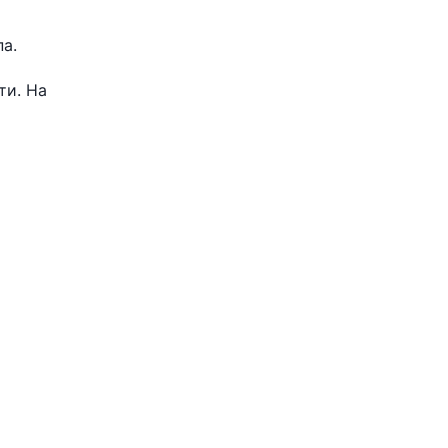
а.
ти. На