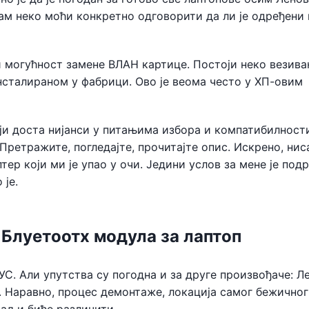
вам неко моћи конкретно одговорити да ли је одређени
и могућност замене ВЛАН картице. Постоји неко везива
нсталираном у фабрици. Ово је веома често у ХП-овим
ји доста нијанси у питањима избора и компатибилност
Претражите, погледајте, прочитајте опис. Искрено, нис
ер који ми је упао у очи. Једини услов за мене је под
 је.
 Блуетоотх модула за лаптоп
С. Али упутства су погодна и за друге произвођаче: Л
. Наравно, процес демонтаже, локација самог бежичног